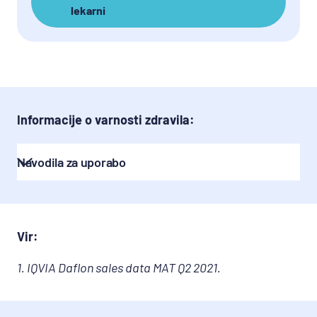
lekarni
Informacije o varnosti zdravila:
Navodila za uporabo
DETRALEX filmsko obložene tablete
Kaj je zdravilo DETRALEX in za kaj ga 
Vir:
uporabljamo
DETRALEX vsebuje flavonoide, ki spadajo v 
1. IQVIA Daflon sales data MAT Q2 2021.
skupino zdravil za stabiliziranje kapilar. 
Flavonoidi povečujejo tonus ven in odpornost 