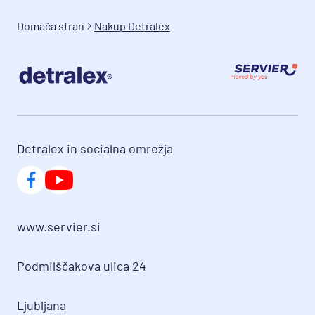
kapilar ter zmanjšujejo nastajanje edemov in 
imajo protivnetne učinke.

Domača stran
Nakup Detralex
Zdravilo DETRALEX se uporablja pri odraslih in 
je namenjeno:
zdravljenju simptomov kronične bolezni ven. 
Kronična bolezen ven je bolezen ven na nogah, 
pri kateri kri prepočasi odteka iz spodnjih udov, 
zato tekočina prehaja skozi steno kapilar 
Detralex in socialna omrežja
(najmanjših žil) in se nabira v tkivu. Bolezen ven 
se kaže kot: boleče ali utrujene noge, občutek 
težkih nog, srbenje, nočni krči v mečih, pojav 
krčnih žil (varic) na nogah, otekanje nog.
www.servier.si
zdravljenju simptomov akutne hemoroidalne 
bolezni (hemoroidov). Bolezen spremljajo: 
Podmilščakova ulica 24
bolečina, krvavitev iz danke, občutek 
nepopolnega izpraznjenja črevesa, izcedek, 
Ljubljana