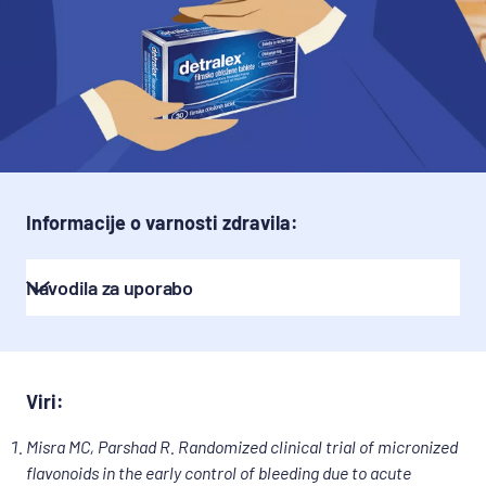
Informacije o varnosti zdravila:
Navodila za uporabo
DETRALEX filmsko obložene tablete
Kaj je zdravilo DETRALEX in za kaj ga 
Viri:
uporabljamo
DETRALEX vsebuje flavonoide, ki spadajo v 
Misra MC, Parshad R. Randomized clinical trial of micronized
skupino zdravil za stabiliziranje kapilar. 
flavonoids in the early control of bleeding due to acute