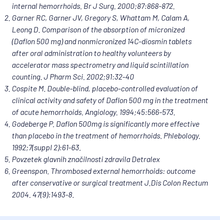
internal hemorrhoids. Br J Surg. 2000;87:868-872.
Flavonoidi povečujejo tonus ven in odpornost 
Garner RC, Garner JV, Gregory S, Whattam M, Calam A,
kapilar ter zmanjšujejo nastajanje edemov in 
Leong D. Comparison of the absorption of micronized
imajo protivnetne učinke.

(Daflon 500 mg) and nonmicronized 14C-diosmin tablets
Zdravilo DETRALEX se uporablja pri odraslih in 
after oral administration to healthy volunteers by
je namenjeno:
accelerator mass spectrometry and liquid scintillation
counting. J Pharm Sci. 2002;91:32-40
zdravljenju simptomov kronične bolezni ven. 
Cospite M. Double-blind, placebo-controlled evaluation of
Kronična bolezen ven je bolezen ven na nogah, 
clinical activity and safety of Daflon 500 mg in the treatment
pri kateri kri prepočasi odteka iz spodnjih udov, 
of acute hemorrhoids. Angiology. 1994;45:566-573.
zato tekočina prehaja skozi steno kapilar 
Godeberge P. Daflon 500mg is significantly more effective
(najmanjših žil) in se nabira v tkivu. Bolezen ven 
than placebo in the treatment of hemorrhoids. Phlebology.
se kaže kot: boleče ali utrujene noge, občutek 
1992;7(suppl 2):61-63.
težkih nog, srbenje, nočni krči v mečih, pojav 
Povzetek glavnih značilnosti zdravila Detralex
krčnih žil (varic) na nogah, otekanje nog.
Greenspon. Thrombosed external hemorrhoids: outcome
zdravljenju simptomov akutne hemoroidalne 
after conservative or surgical treatment J.Dis Colon Rectum
bolezni (hemoroidov). Bolezen spremljajo: 
2004. 47(9):1493-8.
bolečina, krvavitev iz danke, občutek 
nepopolnega izpraznjenja črevesa, izcedek, 