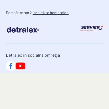
Kaj morate vedeti, preden boste vzeli zdravilo 
Domača stran
Izdelek za hemoroide
DETRALEX
Ne uporabljajte zdravila DETRALEX
če ste alergični (preobčutljivi) na zdravilne 
učinkovine ali katerokoli sestavino zdravila 
DETRALEX.

Če imate dodatna vprašanja o uporabi tega 
zdravila, se posvetujte z zdravnikom ali s 
Detralex in socialna omrežja
Bodite posebno pozorni pri jemanju zdravila 
DETRALEX
Če imate akutni napad hemoroidov, lahko 
zdravilo DETRALEX jemljete krajše časovno 
www.servier.si
obdobje. Jemanje tega zdravila ne more 
nadomestiti specifičnega zdravljenja drugih 
Podmilščakova ulica 24
analnih motenj.

Če ne pride do izboljšanja, se posvetujte s 
svojim zdravnikom.
