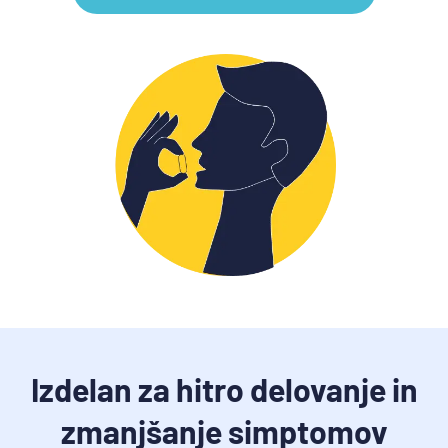
Kje
lahko
kupim
Detralex?
Izdelan za hitro delovanje in
zmanjšanje simptomov