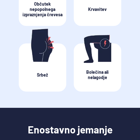
Občutek
nepopolnega
Krvavitev
izpraznjenja črevesa
Bolečina ali
Srbež
nelagodje
Enostavno jemanje