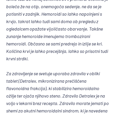
boleča že na otip, onemogoča sedenje, ne da se je
potisniti v zadnjik. Hemoroidi so lahko napolnjeni s
krvjo, takrat lahko tudi sami doma ob pregledu z
ogledalcem opažate vijoličasto obarvanje. Takšne
zunanje hemoroide imenujemo
trombozirani
hemoroidi
. Občasno se sami predrejo in izlije se kri.
Količina krvi je lahko precejšnja, lahko so prisotni tudi
krvni strdki.
Za zdravljenje se svetuje uporaba zdravila v obliki
tablet (Detralex, mikronizirana prečiščena
flavonoidna frakcija), ki stabilizira hemoroidalno
ožilje ter ojača njihovo steno. Zdravilo Detralex je na
voljo v lekarni brez recepta. Zdravilo morate jemati po
shemi za akutni hemoroidalni sindrom, ki je navedena