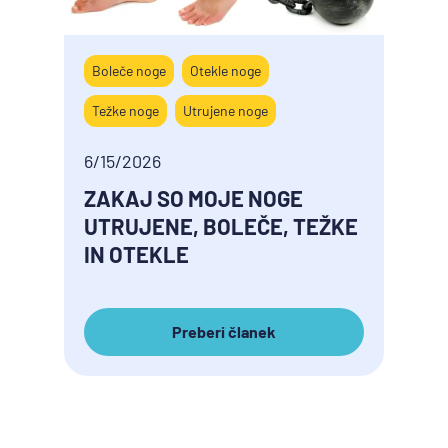
Boleče noge
Otekle noge
Vnetj
Težke noge
Utrujene noge
Otekl
Vensk
6/15/2026
ZAKAJ SO MOJE NOGE
1/15/
UTRUJENE, BOLEČE, TEŽKE
KAK
IN OTEKLE
ŽILE
Preberi članek