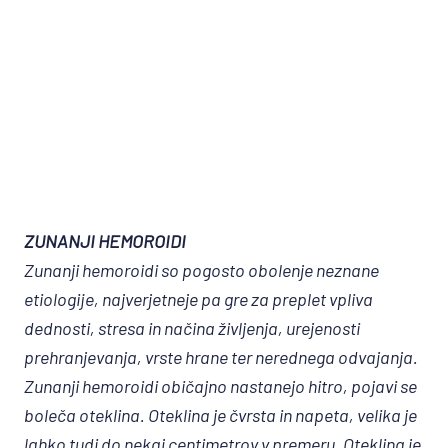
ZUNANJI HEMOROIDI
Zunanji hemoroidi so pogosto obolenje neznane
etiologije, najverjetneje pa gre za preplet vpliva
dednosti, stresa in načina življenja, urejenosti
prehranjevanja, vrste hrane ter nerednega odvajanja.
Zunanji hemoroidi običajno nastanejo hitro, pojavi se
boleča oteklina. Oteklina je čvrsta in napeta, velika je
lahko tudi do nekaj centimetrov v premeru. Oteklina je