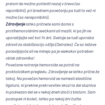
prstom še možno potisniti nazaj v črevo (so
reponibilni), pri izrednem povečanju pa tudi to več ni
možno (so nereponibilni).
Zdravljenje
lahko pričnete sami doma s
protihemoroidnimi svečkami ali mazili, ki pa jih ne
uporabljajte več kot 14 dni. Svetuje se tudi uporaba
zdravil za stabilizacijo ožilja (Detralex). Če so težave
ponavljajoče ali ne minejo pa je vsekakor potreben
obisk zdravnika!
Povečane notranje hemoroide se potrdi na
proktološkem pregledu. Zdravljenje se lahko prične že
takoj. Na povečan hemoroid se namesti elastična
ligatura, ki prekine prekrvavitev skozi ta del sluznice
in podvezan del se v nekaj dneh izloči z blatom. Sam
postopek ni boleč, lahko pa nekaj dni čutite