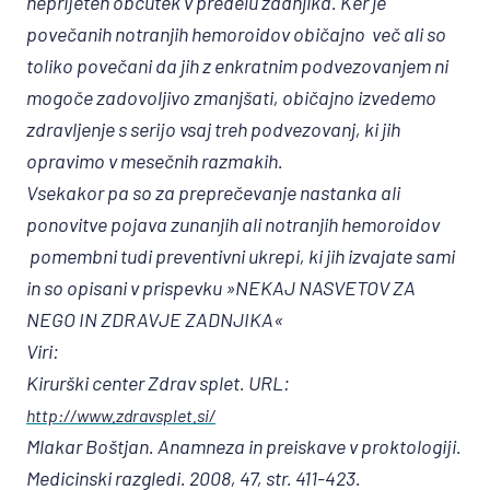
neprijeten občutek v predelu zadnjika. Ker je
povečanih notranjih hemoroidov običajno več ali so
toliko povečani da jih z enkratnim podvezovanjem ni
mogoče zadovoljivo zmanjšati, običajno izvedemo
zdravljenje s serijo vsaj treh podvezovanj, ki jih
opravimo v mesečnih razmakih.
Vsekakor pa so za preprečevanje nastanka ali
ponovitve pojava zunanjih ali notranjih hemoroidov
pomembni tudi preventivni ukrepi, ki jih izvajate sami
in so opisani v prispevku »NEKAJ NASVETOV ZA
NEGO IN ZDRAVJE ZADNJIKA«
Viri:
Kirurški center Zdrav splet. URL:
http://www.zdravsplet.si/
Mlakar Boštjan. Anamneza in preiskave v proktologiji.
Medicinski razgledi. 2008, 47, str. 411-423.