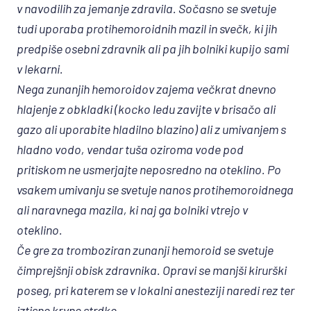
v navodilih za jemanje zdravila. Sočasno se svetuje
tudi uporaba protihemoroidnih mazil in svečk, ki jih
predpiše osebni zdravnik ali pa jih bolniki kupijo sami
v lekarni.
Nega zunanjih hemoroidov zajema večkrat dnevno
hlajenje z obkladki (kocko ledu zavijte v brisačo ali
gazo ali uporabite hladilno blazino) ali z umivanjem s
hladno vodo, vendar tuša oziroma vode pod
pritiskom ne usmerjajte neposredno na oteklino. Po
vsakem umivanju se svetuje nanos protihemoroidnega
ali naravnega mazila, ki naj ga bolniki vtrejo v
oteklino.
Če gre za tromboziran zunanji hemoroid se svetuje
čimprejšnji obisk zdravnika. Opravi se manjši kirurški
poseg, pri katerem se v lokalni anesteziji naredi rez ter
iztisne krvne strdke.