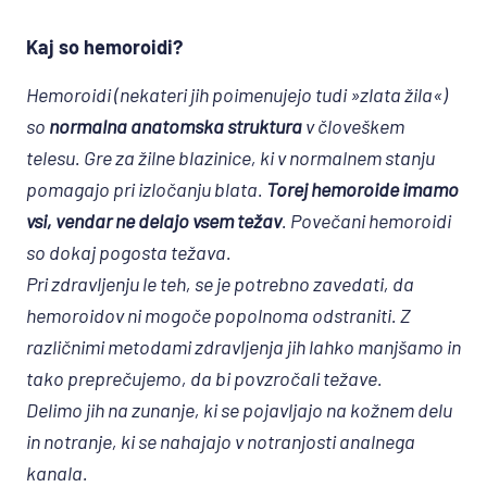
Kaj so hemoroidi?
Hemoroidi (nekateri jih poimenujejo tudi »zlata žila«)
so
normalna anatomska struktura
v človeškem
telesu. Gre za žilne blazinice, ki v normalnem stanju
pomagajo pri izločanju blata.
Torej hemoroide imamo
vsi, vendar ne delajo vsem težav
. Povečani hemoroidi
so dokaj pogosta težava.
Pri zdravljenju le teh, se je potrebno zavedati, da
hemoroidov ni mogoče popolnoma odstraniti. Z
različnimi metodami zdravljenja jih lahko manjšamo in
tako preprečujemo, da bi povzročali težave.
Delimo jih na zunanje, ki se pojavljajo na kožnem delu
in notranje, ki se nahajajo v notranjosti analnega
kanala.