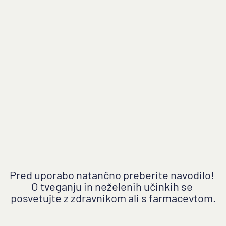
www.servier.si
Podmilščakova ulica 24
Ljubljana
Slovenija
Domov
Kronična venska bolezen
Hemoroidi
Detralex za zmanjšanje občutka bolečih in
Pred uporabo natančno preberite navodilo! 
O tveganju in neželenih učinkih se 
težkih nog
posvetujte z zdravnikom ali s farmacevtom.
Detralex za zdravljenje simptomov akutne
hemoroidalne bolezni