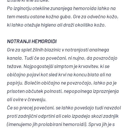
Po izginotju otekline zunanjega hemoroida lahko na
tem mestu ostane kožna guba. Gre za odvečno kožo,
ki lahko otežuje higieno ali draži okoliško kožo.
NOTRANJI HEMOROIDI
Gre za splet žilnih blazinic v notranjosti analnega
kanala. Tudi če so povečani, ni nujno, da povzročajo
težave. Najpogostejši simptom je krvavitev, ki se
običajno pojavi kot sled krvi na koncu blata ali na
papirju. Bolečin običajno ne povzročajo, lahko pa je
prisoten občutek polnosti, nepopolnega izpraznjenja
ali ovire v črevesju.
Če so precej povečani, se lahko povešajo tudi navzdol
proti zadnjični odprtini ali celo izpadejo skozi zadnjik
(imenujemo jih
prolabirani hemoroidi
). Sprva jih je s