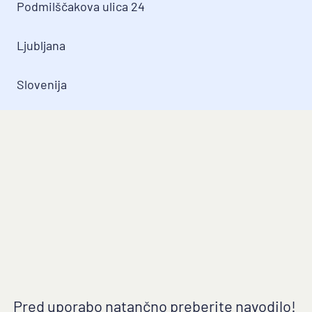
Podmilščakova ulica 24
Ljubljana
Slovenija
Domov
Kronična venska bolezen
Hemoroidi
Detralex za zmanjšanje občutka bolečih in
težkih nog
Detralex za zdravljenje simptomov akutne
hemoroidalne bolezni
Blog
Pogoji uporabe
Pred uporabo natančno preberite navodilo! 