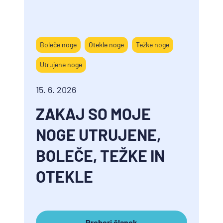
Boleče noge
Otekle noge
Težke noge
Utrujene noge
15. 6. 2026
ZAKAJ SO MOJE
NOGE UTRUJENE,
BOLEČE, TEŽKE IN
OTEKLE
Preberi članek