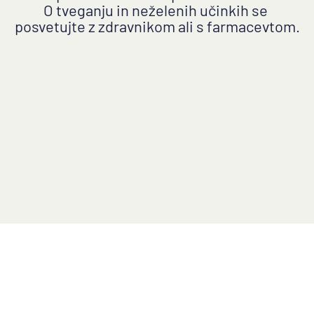
Politika varstva zasebnih podatkov
O tveganju in neželenih učinkih se 
Politika upravljanja piškotkov
posvetujte z zdravnikom ali s farmacevtom.
Upravljanje piškotkov
Kontaktirajte nas
Prijava neželenega učinka
Vsebina na spletni strani je namenjena le 
uporabnikom v Sloveniji.
© Daflon, Inc.
2026