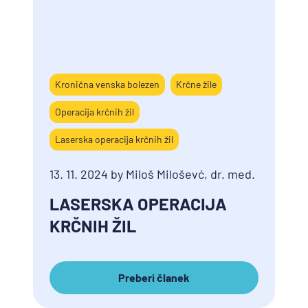
Kronična venska bolezen
Krčne žile
Operacija krčnih žil
Laserska operacija krčnih žil
13. 11. 2024 by Miloš Miloševć, dr. med.
LASERSKA OPERACIJA
KRČNIH ŽIL
Preberi članek