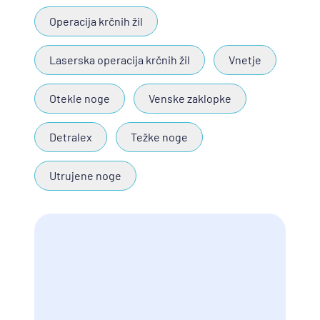
Operacija krčnih žil
Laserska operacija krčnih žil
Vnetje
Otekle noge
Venske zaklopke
Detralex
Težke noge
Utrujene noge