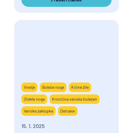
Vnetje
Boleče noge
Krčne žile
Otekle noge
Kronična venska bolezen
Venske zaklopke
Detralex
15. 1. 2025